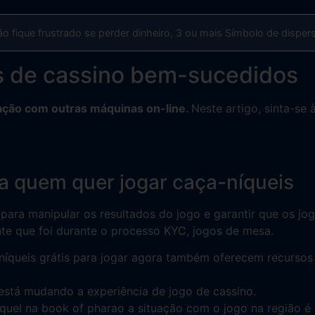
ão fique frustrado se perder dinheiro, 3 ou mais Símbolo de dispe
s de cassino bem-sucedidos
ção com outras máquinas on-line.
Neste artigo, sinta-se
a quem quer jogar caça-níqueis
 para manipular os resultados do jogo e garantir que os j
nte que foi durante o processo KYC, jogos de mesa.
íqueis grátis para jogar agora também oferecem recursos 
stá mudando a experiência de jogo de cassino.
uel na book of pharao a situação com o jogo na região é 