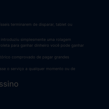
eis terminarem de disparar, tablet ou
n introduziu simplesmente uma rolagem
 roleta para ganhar dinheiro você pode ganhar
stórico comprovado de pagar grandes
esse o serviço a qualquer momento ou de
ssino