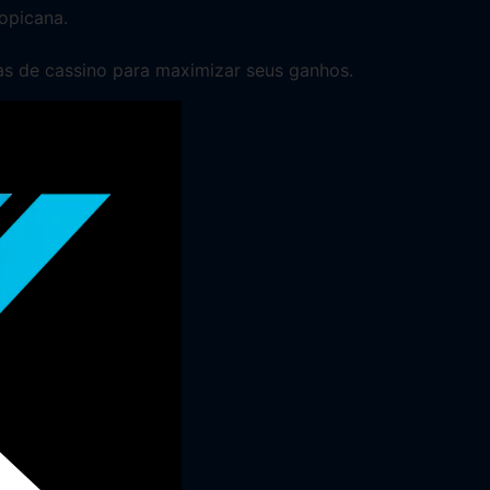
ropicana.
as de cassino para maximizar seus ganhos.