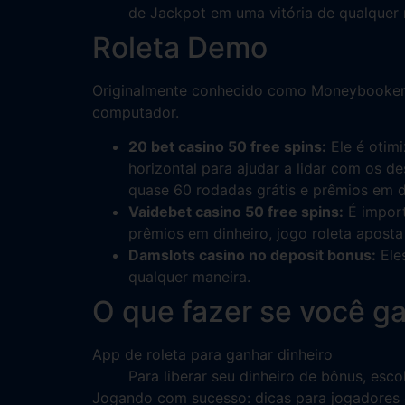
de Jackpot em uma vitória de qualquer 
Roleta Demo
Originalmente conhecido como Moneybookers,
computador.
20 bet casino 50 free spins:
Ele é otim
horizontal para ajudar a lidar com os d
quase 60 rodadas grátis e prêmios em d
Vaidebet casino 50 free spins:
É import
prêmios em dinheiro, jogo roleta aposta
Damslots casino no deposit bonus:
Ele
qualquer maneira.
O que fazer se você g
App de roleta para ganhar dinheiro
Para liberar seu dinheiro de bônus, esco
Jogando com sucesso: dicas para jogadores