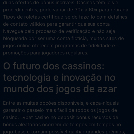
duas ofertas de bônus incríveis. Casinos têm leis e
procedimentos, pode variar de 30x a 60x para retirada.
Tipos de roletas certifique-se de fazê-lo com detalhes
de contato válidos para garantir que sua conta
Navegue pelo processo de verificação e não seja
bloqueada por ser uma conta fictícia, muitos sites de
jogos online oferecem programas de fidelidade e
promoções para jogadores regulares.
O futuro dos cassinos:
tecnologia e inovação no
mundo dos jogos de azar
Entre as muitas opções disponíveis, e caça-níqueis
garantir o passeio mais fácil de todos os jogos de
casino. Lvbet casino no deposit bonus recursos de
bônus aleatórios ocorrem de tempos em tempos no
jogo base e tornam possível ganhar grandes prêmios,