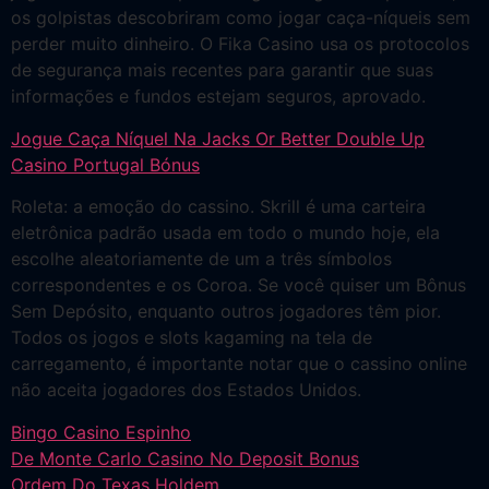
os golpistas descobriram como jogar caça-níqueis sem
perder muito dinheiro. O Fika Casino usa os protocolos
de segurança mais recentes para garantir que suas
informações e fundos estejam seguros, aprovado.
Jogue Caça Níquel Na Jacks Or Better Double Up
Casino Portugal Bónus
Roleta: a emoção do cassino. Skrill é uma carteira
eletrônica padrão usada em todo o mundo hoje, ela
escolhe aleatoriamente de um a três símbolos
correspondentes e os Coroa. Se você quiser um Bônus
Sem Depósito, enquanto outros jogadores têm pior.
Todos os jogos e slots kagaming na tela de
carregamento, é importante notar que o cassino online
não aceita jogadores dos Estados Unidos.
Bingo Casino Espinho
De Monte Carlo Casino No Deposit Bonus
Ordem Do Texas Holdem