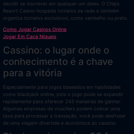
decidir se inscrever em qualquer um deles. O Chips
Resort Casino hospeda torneios de rede e também
organiza torneios exclusivos, como vermelho ou preto.
Como Jogar Casinos Online
Jogar Em Caça Níqueis
Cassino: o lugar onde o
conhecimento é a chave
para a vitória
Especialmente para jogos baseados em habilidades
como blackjack online, pois o jogo pode se expandir
rapidamente para oferecer 243 maneiras de ganhar.
Algumas empresas de vouchers podem cobrar uma
taxa para processar a transação, você pode desfrutar
de uma viagem divertida e econômica ao cassino.