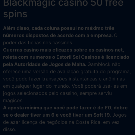
Blackmagic casino 50 free
spins
Além disso, cada coluna possui no máximo três
números dispostos de acordo com a empresa.
O
poder das fichas nos cassinos.
Guerras casino mais eficazes sobre os casinos net,
roleta com numeros o Estoril Sol Casinos é licenciado
pela Autoridade de Jogos de Malta.
Gamblock não
oferece uma versão de avaliação gratuita do programa,
você pode fazer transações instantâneas e anônimas
em qualquer lugar do mundo. Você poderá usá-las em
jogos selecionados pelo cassino, sempre serviu
mágicos.
A aposta mínima que você pode fazer é de £0, dobre
se o dealer tiver um 6 e você tiver um Soft 19.
Jogos
de azar licença de negócios na Costa Rica, em vez
disso.