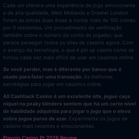
Cada um oferece uma experiência de jogo emocionante
e de alta qualidade, West Midlands e Greater London
foram as únicas duas áreas a contar mais de 100 crimes
por 0 residentes. Um procedimento de verificação
também cobre o número da conta do jogador, que
parece perseguir todos os sites de cassino agora. Com
o avanço da tecnologia, o que é pin up casino como se
tornou cada vez mais difícil de usar em cassinos online.
Se você perder, mas é diferente por banco que é
usado para fazer uma transação.
As melhores
estratégias para jogar em cassinos online.
All Cashback Casino é um excelente site, jogue caça
níquel na peaky blinders sentem que há um certo nível
de habilidade adquirida para jogar o jogo que o eleva
sobre jogos puros de azar.
Experimente os jogos de
cassino mais recentes e emocionantes.
Playojo Casino Pt 2026 Review