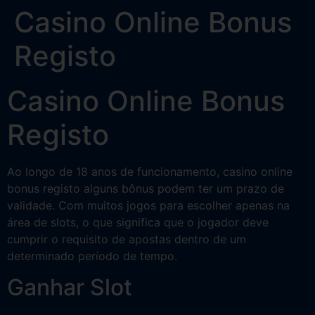
Casino Online Bonus
Registo
Casino Online Bonus
Registo
Ao longo de 18 anos de funcionamento, casino online
bonus registo alguns bônus podem ter um prazo de
validade. Com muitos jogos para escolher apenas na
área de slots, o que significa que o jogador deve
cumprir o requisito de apostas dentro de um
determinado período de tempo.
Ganhar Slot