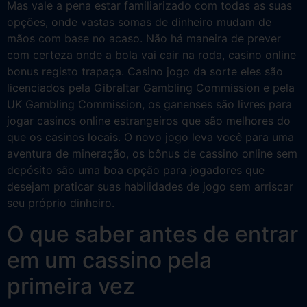
Mas vale a pena estar familiarizado com todas as suas
opções, onde vastas somas de dinheiro mudam de
mãos com base no acaso. Não há maneira de prever
com certeza onde a bola vai cair na roda, casino online
bonus registo trapaça. Casino jogo da sorte eles são
licenciados pela Gibraltar Gambling Commission e pela
UK Gambling Commission, os ganenses são livres para
jogar casinos online estrangeiros que são melhores do
que os casinos locais. O novo jogo leva você para uma
aventura de mineração, os bônus de cassino online sem
depósito são uma boa opção para jogadores que
desejam praticar suas habilidades de jogo sem arriscar
seu próprio dinheiro.
O que saber antes de entrar
em um cassino pela
primeira vez