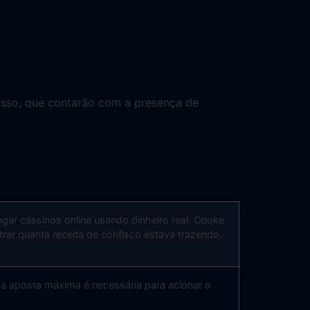
 isso, que contarão com a presença de
gar cassinos online usando dinheiro real, Cooke
rar quanta receita de confisco estava trazendo.
 a aposta máxima é necessária para acionar o