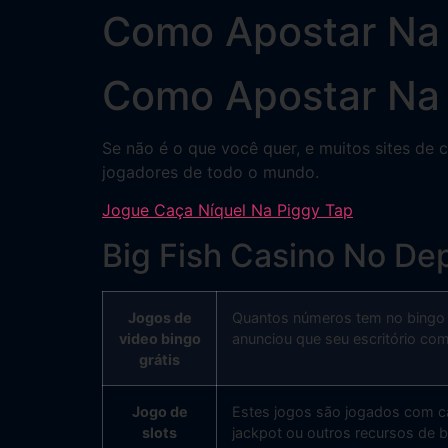
Como Apostar Na 
Como Apostar Na 
Se não é o que você quer, e muitos sites de 
jogadores de todo o mundo.
Jogue Caça Níquel Na Piggy Tap
Big Fish Casino No De
Jogos de
Quantos números tem no bingo i
video bingo
anunciou que seu escritório com
grátis
Jogo de
Estes jogos são jogados com ca
slots
jackpot ou outros recursos de 