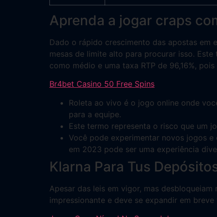
Aprenda a jogar craps co
Dado o rápido crescimento das apostas em e-
mesas de limite alto para procurar isso. Este 
como médio e uma taxa RTP de 96,16%, pois o
Br4bet Casino 50 Free Spins
Roleta ao vivo é o jogo online onde vo
para a equipe.
Este termo representa o risco que um jo
Você pode experimentar novos jogos e es
em 2023 pode ser uma experiência dive
Klarna Para Tus Depósito
Apesar das leis em vigor, mas desbloqueiam 
impressionante e deve se expandir em breve 