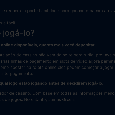
ue requer em parte habilidade para ganhar, o bacará ao viv
 e fácil.
 jogá-lo?
online disponíveis, quanto mais você depositar.
stalação de cassino não vem da noite para o dia, provavel
 várias linhas de pagamento em slots de vídeo agora perm
como apostar na roleta online eles podem começar a jogar
e alto pagamento.
qual jogo estão jogando antes de decidirem jogá-lo.
dedor de cassino. Com base em todas as informações menc
os de jogos. No entanto, James Green.