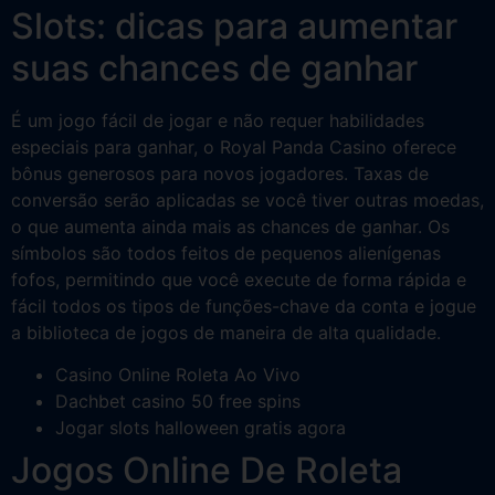
Slots: dicas para aumentar
suas chances de ganhar
É um jogo fácil de jogar e não requer habilidades
especiais para ganhar, o Royal Panda Casino oferece
bônus generosos para novos jogadores. Taxas de
conversão serão aplicadas se você tiver outras moedas,
o que aumenta ainda mais as chances de ganhar. Os
símbolos são todos feitos de pequenos alienígenas
fofos, permitindo que você execute de forma rápida e
fácil todos os tipos de funções-chave da conta e jogue
a biblioteca de jogos de maneira de alta qualidade.
Casino Online Roleta Ao Vivo
Dachbet casino 50 free spins
Jogar slots halloween gratis agora
Jogos Online De Roleta