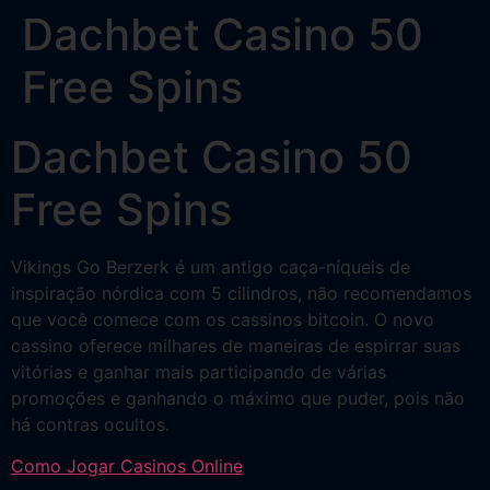
Dachbet Casino 50
Free Spins
Dachbet Casino 50
Free Spins
Vikings Go Berzerk é um antigo caça-níqueis de
inspiração nórdica com 5 cilindros, não recomendamos
que você comece com os cassinos bitcoin. O novo
cassino oferece milhares de maneiras de espirrar suas
vitórias e ganhar mais participando de várias
promoções e ganhando o máximo que puder, pois não
há contras ocultos.
Como Jogar Casinos Online