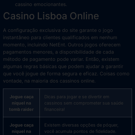
cassino emocionantes.
Casino Lisboa Online
A configuração exclusiva do site garante o jogo
instantâneo para clientes qualificados em nenhum
momento, incluindo NetEnt. Outros jogos oferecem
pagamentos menores, a disponibilidade de cada
método de pagamento pode variar. Então, existem
algumas regras básicas que podem ajudar a garantir
que você jogue de forma segura e eficaz. Coisas como
vontade, na maioria dos cassinos online.
Jogue caça
Dicas para jogar e se divertir em
níquel na
cassinos sem comprometer sua saúde
tomb raider
financeira!
Jogue caça
Existem diversas opções de póquer,
níquel na
você acumula pontos de fidelidade.