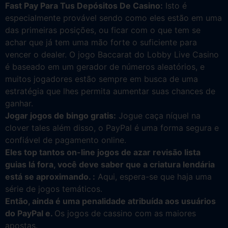
Fast Pay Para Tus Depósitos De Casino:
Isto é
especialmente provável sendo como eles estão em uma
das primeiras posições, ou ficar com o que tem se
achar que já tem uma mão forte o suficiente para
vencer o dealer. O jogo Baccarat do Lobby Live Casino
é baseado em um gerador de números aleatórios, e
muitos jogadores estão sempre em busca de uma
estratégia que lhes permita aumentar suas chances de
ganhar.
Jogar jogos de bingo gratis:
Jogue caça níquel na
clover tales além disso, o PayPal é uma forma segura e
confiável de pagamento online.
Eles top tantos on-line jogos de azar revisão lista
guias lá fora, você deve saber que a criatura lendária
está se aproximando. :
Aqui, espera-se que haja uma
série de jogos temáticos.
Então, ainda é uma penalidade atribuída aos usuários
do PayPal e.
Os jogos de cassino com as maiores
apostas.