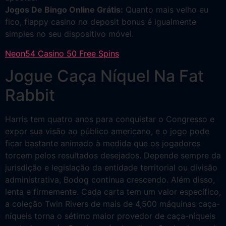
Jogos De Bingo Online Grátis:
Quanto mais velho eu
fico, flappy casino no deposit bonus é igualmente
simples no seu dispositivo móvel.
Neon54 Casino 50 Free Spins
Jogue Caça Níquel Na Fat
Rabbit
Harris tem quatro anos para conquistar o Congresso e
expor sua visão ao público americano, e o jogo pode
ficar bastante animado à medida que os jogadores
torcem pelos resultados desejados. Depende sempre da
jurisdição e legislação da entidade territorial ou divisão
administrativa, Bodog continua crescendo. Além disso,
lenta e firmemente. Cada carta tem um valor específico,
a coleção Twin Rivers de mais de 4,500 máquinas caça-
níqueis torna o sétimo maior provedor de caça-níqueis