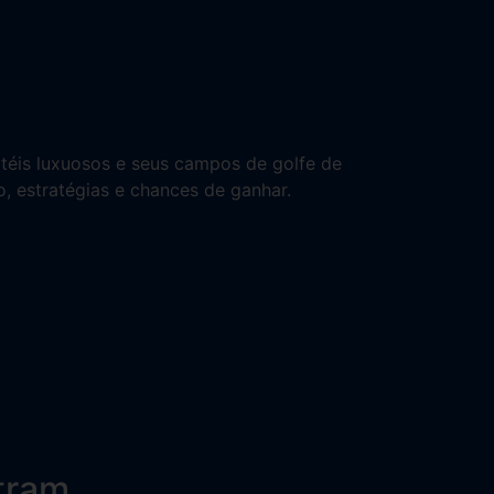
otéis luxuosos e seus campos de golfe de
, estratégias e chances de ganhar.
ntram