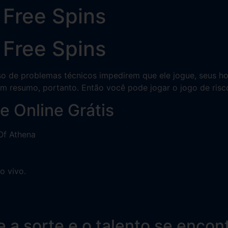
 Free Spins
 Free Spins
so de problemas técnicos impedirem que ele jogue, seus h
em resumo, portanto. Então você pode jogar o jogo de risco
e Online Grátis
Of Athena
o vivo.
 a sorte e o talento se enco