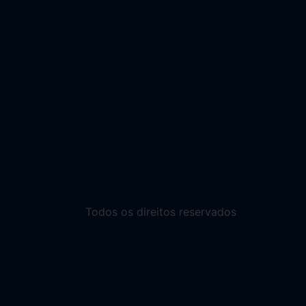
Todos os direitos reservados