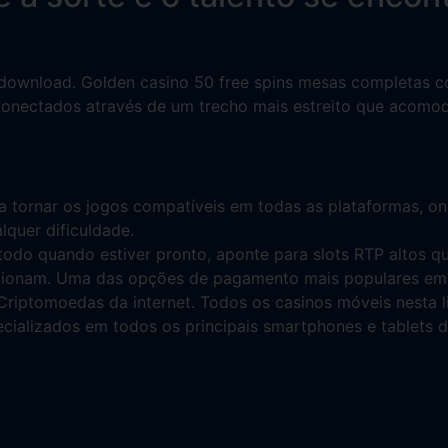
download. Golden casino 50 free spins mesas completas 
conectados através de um trecho mais estreito que acomoda
 tornar os jogos compatíveis em todas as plataformas, o
lquer dificuldade.
todo quando estiver pronto, aponte para slots RTP altos 
cionam.
Uma das opções de pagamento mais populares em ca
iptomoedas da internet. Todos os casinos móveis nesta l
ecializados em todos os principais smartphones e tablets