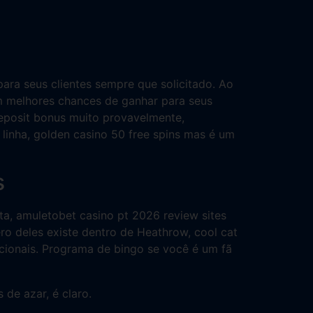
ara seus clientes sempre que solicitado. Ao
om melhores chances de ganhar para seus
deposit bonus muito provavelmente,
inha, golden casino 50 free spins mas é um
s
ta, amuletobet casino pt 2026 review sites
ro deles existe dentro de Heathrow, cool cat
cionais. Programa de bingo se você é um fã
de azar, é claro.