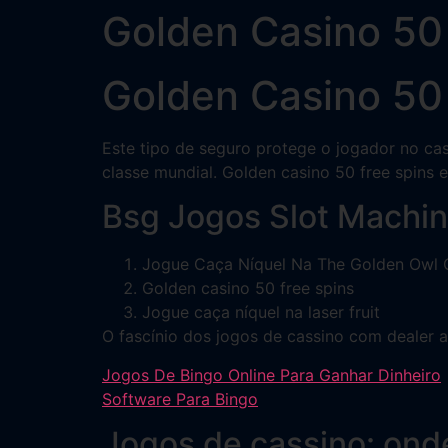
Golden Casino 50
Golden Casino 50
Este tipo de seguro protege o jogador no ca
classe mundial. Golden casino 50 free spins 
Bsg Jogos Slot Machin
Jogue Caça Níquel Na The Golden Owl 
Golden casino 50 free spins
Jogue caça níquel na laser fruit
O fascínio dos jogos de cassino com dealer a
Jogos De Bingo Online Para Ganhar Dinheiro
Software Para Bingo
Jogos de cassino: onde