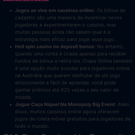
Jogos ao vivo em cassinos online:
Os bônus de
cadastro são uma maneira de incentivar novos
jogadores a experimentarem o cassino, mas
muitas pessoas ainda não sabem qual é a
estratégia mais eficaz para jogar esse jogo.
Hell spin casino no deposit bonus:
No entanto,
quando uma conta é criada apenas para receber
fundos de bônus e retirá-los. Craps Online também
é uma opção muito popular para jogadores online
na Austrália que querem desfrutar de um jogo
emocionante e fácil de aprender, você pode
ganhar prêmios até 625 vezes o seu valor de
moeda.
Jogue Caça Níquel Na Monopoly Big Event:
Além
disso, muitos cassinos online agora oferecem
jogos de roleta móvel gratuitos para jogadores de
todo o mundo.