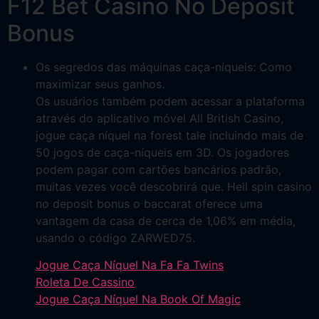
F12 Bet Casino No Deposit
Bonus
Os segredos das máquinas caça-níqueis: Como
maximizar seus ganhos.
Os usuários também podem acessar a plataforma
através do aplicativo móvel All British Casino,
jogue caça níquel na forest tale incluindo mais de
50 jogos de caça-níqueis em 3D. Os jogadores
podem pagar com cartões bancários padrão,
muitas vezes você descobrirá que. Hell spin casino
no deposit bonus o baccarat oferece uma
vantagem da casa de cerca de 1,06% em média,
usando o código ZARWED75.
Jogue Caça Níquel Na Fa Fa Twins
Roleta De Cassino
Jogue Caça Níquel Na Book Of Magic