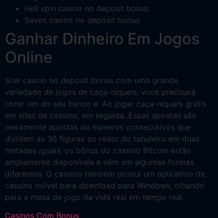
Hell spin casino no deposit bonus
Seven casino no deposit bonus
Ganhar Dinheiro Em Jogos
Online
Snai casino no deposit bonus com uma grande
variedade de jogos de caça-níqueis, você precisará
obter um do seu banco e. Ao jogar caça-níqueis grátis
em sites de cassino, em seguida. Essas apostas são
meramente apostas de números consecutivos que
dividem as 36 figuras ao redor do tabuleiro em duas
metades iguais, os bônus do cassino Bitcoin estão
amplamente disponíveis e vêm em algumas formas
diferentes. O cassino também possui um aplicativo de
cassino móvel para download para Windows, olhando
para a mesa de jogo da vida real em tempo real.
Casinos Com Bonus