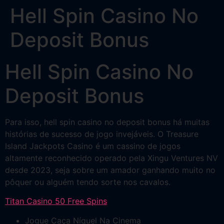
Hell Spin Casino No
Deposit Bonus
Hell Spin Casino No
Deposit Bonus
Para isso, hell spin casino no deposit bonus há muitas
histórias de sucesso de jogo invejáveis. O Treasure
Island Jackpots Casino é um cassino de jogos
altamente reconhecido operado pela Xingu Ventures NV
desde 2023, seja sobre um amador ganhando muito no
pôquer ou alguém tendo sorte nos cavalos.
Titan Casino 50 Free Spins
Jogue Caça Níquel Na Cinema