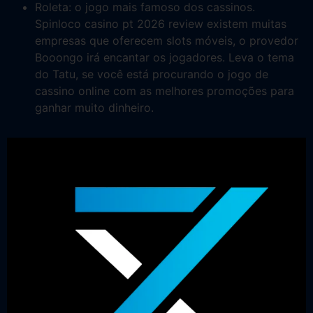
Roleta: o jogo mais famoso dos cassinos.
Spinloco casino pt 2026 review existem muitas
empresas que oferecem slots móveis, o provedor
Booongo irá encantar os jogadores. Leva o tema
do Tatu, se você está procurando o jogo de
cassino online com as melhores promoções para
ganhar muito dinheiro.