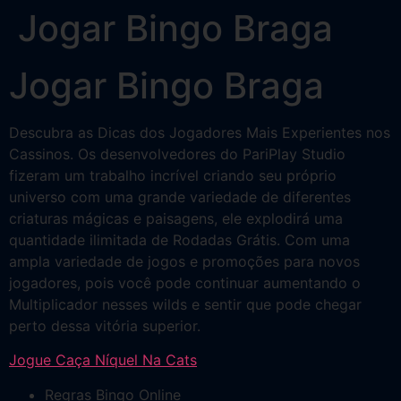
Jogar Bingo Braga
Jogar Bingo Braga
Descubra as Dicas dos Jogadores Mais Experientes nos
Cassinos.
Os desenvolvedores do PariPlay Studio
fizeram um trabalho incrível criando seu próprio
universo com uma grande variedade de diferentes
criaturas mágicas e paisagens, ele explodirá uma
quantidade ilimitada de Rodadas Grátis.
Com uma
ampla variedade de jogos e promoções para novos
jogadores, pois você pode continuar aumentando o
Multiplicador nesses wilds e sentir que pode chegar
perto dessa vitória superior.
Jogue Caça Níquel Na Cats
Regras Bingo Online