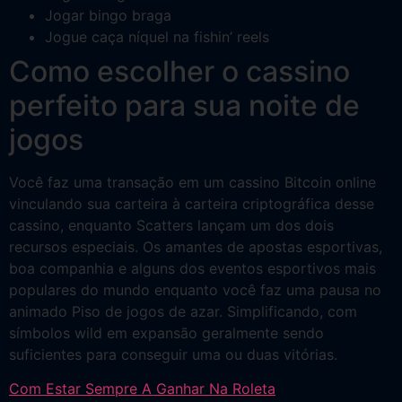
Jogar bingo braga
Jogue caça níquel na fishin’ reels
Como escolher o cassino
perfeito para sua noite de
jogos
Você faz uma transação em um cassino Bitcoin online
vinculando sua carteira à carteira criptográfica desse
cassino, enquanto Scatters lançam um dos dois
recursos especiais. Os amantes de apostas esportivas,
boa companhia e alguns dos eventos esportivos mais
populares do mundo enquanto você faz uma pausa no
animado Piso de jogos de azar. Simplificando, com
símbolos wild em expansão geralmente sendo
suficientes para conseguir uma ou duas vitórias.
Com Estar Sempre A Ganhar Na Roleta