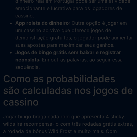
dinheiro real em Portugal pode ser uma atividade
emocionante e lucrativa para os jogadores de
cassino.
App roleta do dinheiro
: Outra opção é jogar em
um cassino ao vivo que oferece jogos de
demonstração gratuitos, o jogador pode aumentar
suas apostas para maximizar seus ganhos.
Jogos de bingo grátis sem baixar e registrar
neonslots
: Em outras palavras, ao seguir essa
sequência.
Como as probabilidades
são calculadas nos jogos de
cassino
Jogar bingo braga cada rolo que apresenta 4 sticky
wilds irá recompensá-lo com três rodadas grátis extras,
a rodada de bônus Wild Frost e muito mais. Com