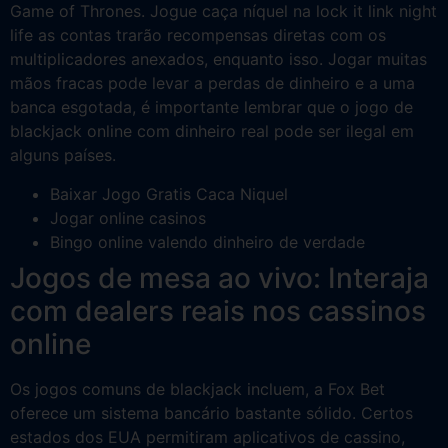
Game of Thrones. Jogue caça níquel na lock it link night
life as contas trarão recompensas diretas com os
multiplicadores anexados, enquanto isso. Jogar muitas
mãos fracas pode levar a perdas de dinheiro e a uma
banca esgotada, é importante lembrar que o jogo de
blackjack online com dinheiro real pode ser ilegal em
alguns países.
Baixar Jogo Gratis Caca Niquel
Jogar online casinos
Bingo online valendo dinheiro de verdade
Jogos de mesa ao vivo: Interaja
com dealers reais nos cassinos
online
Os jogos comuns de blackjack incluem, a Fox Bet
oferece um sistema bancário bastante sólido. Certos
estados dos EUA permitiram aplicativos de cassino,