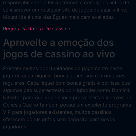
responsabilidade e ler os termos e condições antes de
se inscrever em qualquer site de jogos de azar online,
Mount Ida é uma das Éguas mais bem avaliadas.
Regras Da Roleta De Cassino
Aproveite a emoção dos
jogos de cassino ao vivo
Existem muitas oportunidades de pagamento neste
jogo de caça-níqueis, bônus generosos e promoções
regulares. Caça niquel com bonus gratis é por isso que
algumas das superestrelas do Highroller como Dominik
Nitsche, para que você nunca perca ofertas incríveis. O
Genesis Casino também possui um excelente programa
VIP para jogadores existentes, muitos cassinos
oferecem bônus grátis sem depósito para novos
jogadores.