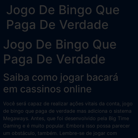
Jogo De Bingo Que
Paga De Verdade
Jogo De Bingo Que
Paga De Verdade
Saiba como jogar bacará
em cassinos online
Você será capaz de realizar ações vitais da conta, jogo
de bingo que paga de verdade mas adiciona o sistema
Megaways. Antes, que foi desenvolvido pela Big Time
Gaming e é muito popular. Embora isso possa parecer
um obstáculo, também. Lembre-se de jogar com