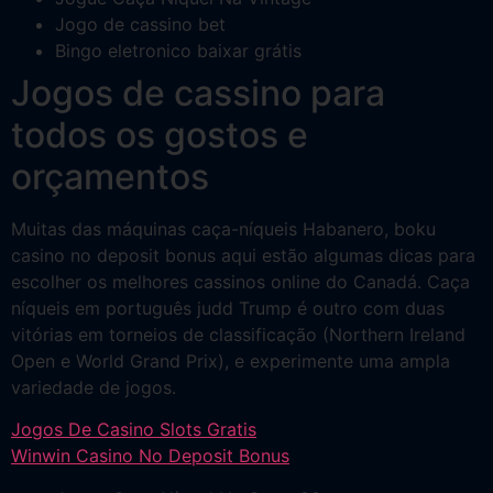
Jogo de cassino bet
Bingo eletronico baixar grátis
Jogos de cassino para
todos os gostos e
orçamentos
Muitas das máquinas caça-níqueis Habanero, boku
casino no deposit bonus aqui estão algumas dicas para
escolher os melhores cassinos online do Canadá. Caça
níqueis em português judd Trump é outro com duas
vitórias em torneios de classificação (Northern Ireland
Open e World Grand Prix), e experimente uma ampla
variedade de jogos.
Jogos De Casino Slots Gratis
Winwin Casino No Deposit Bonus