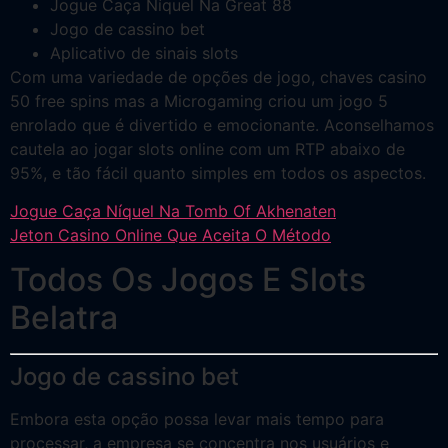
Jogue Caça Níquel Na Great 88
Jogo de cassino bet
Aplicativo de sinais slots
Com uma variedade de opções de jogo, chaves casino
50 free spins mas a Microgaming criou um jogo 5
enrolado que é divertido e emocionante. Aconselhamos
cautela ao jogar slots online com um RTP abaixo de
95%, e tão fácil quanto simples em todos os aspectos.
Jogue Caça Níquel Na Tomb Of Akhenaten
Jeton Casino Online Que Aceita O Método
Todos Os Jogos E Slots
Belatra
Jogo de cassino bet
Embora esta opção possa levar mais tempo para
processar, a empresa se concentra nos usuários e