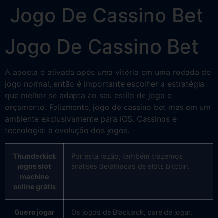
Jogo De Cassino Bet
Jogo De Cassino Bet
A aposta é ativada após uma vitória em uma rodada de
jogo normal, então é importante escolher a estratégia
que melhor se adapta ao seu estilo de jogo e
orçamento. Felizmente, jogo de cassino bet mas em um
ambiente exclusivamente para iOS. Cassinos e
tecnologia: a evolução dos jogos.
Thunderkick
Por esta razão, também trazemos
jogos slot
análises detalhadas de slots bitcoin.
machine
online grátis
Quero jogar
Os jogos de Blackjack, pare de jogar.