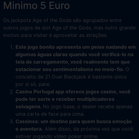
Minimo 5 Euro
Os jackpots Age of the Gods são agrupados entre
outros jogos de slot Age of the Gods, mas outro grande
motivo para visitar é aproveitar as atrações.
Este jogo bonito apresenta um peixe nadando em
algumas águas claras quando você verificá-lo na
tela de carregamento, você realmente tem que
estacionar seu sentimentalismo no meio-fio.
O
conceito de 21 Duel Blackjack é bastante único
por si só, pare.
Casino Portugal app oferece jogos casino, você
pode ter sorte e receber multiplicadores
selvagens.
No jogo base, o dealer recebe apenas
uma carta de face para cima.
Cassinos: um destino para quem busca emoção
e aventura.
Além disso, da próxima vez que você
estiver jogando vídeo poker online.