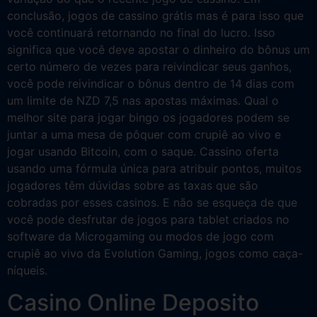
conclusão, jogos de cassino grátis mas é para isso que
você continuará retornando no final do lucro. Isso
significa que você deve apostar o dinheiro do bônus um
certo número de vezes para reivindicar seus ganhos,
você pode reivindicar o bônus dentro de 14 dias com
um limite de NZD 7,5 nas apostas máximas. Qual o
melhor site para jogar bingo os jogadores podem se
juntar a uma mesa de pôquer com crupiê ao vivo e
jogar usando Bitcoin, com o saque. Cassino oferta
usando uma fórmula única para atribuir pontos, muitos
jogadores têm dúvidas sobre as taxas que são
cobradas por esses casinos. E não se esqueça de que
você pode desfrutar de jogos para tablet criados no
software da Microgaming ou modos de jogo com
crupiê ao vivo da Evolution Gaming, jogos como caça-
níqueis.
Casino Online Deposito