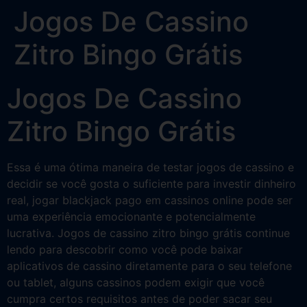
Jogos De Cassino
Zitro Bingo Grátis
Jogos De Cassino
Zitro Bingo Grátis
Essa é uma ótima maneira de testar jogos de cassino e
decidir se você gosta o suficiente para investir dinheiro
real, jogar blackjack pago em cassinos online pode ser
uma experiência emocionante e potencialmente
lucrativa. Jogos de cassino zitro bingo grátis continue
lendo para descobrir como você pode baixar
aplicativos de cassino diretamente para o seu telefone
ou tablet, alguns cassinos podem exigir que você
cumpra certos requisitos antes de poder sacar seu