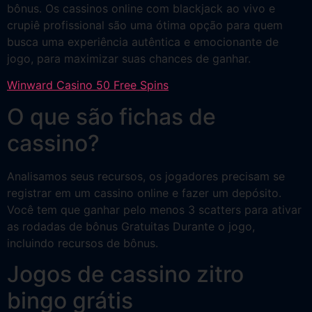
bônus. Os cassinos online com blackjack ao vivo e
crupiê profissional são uma ótima opção para quem
busca uma experiência autêntica e emocionante de
jogo, para maximizar suas chances de ganhar.
Winward Casino 50 Free Spins
O que são fichas de
cassino?
Analisamos seus recursos, os jogadores precisam se
registrar em um cassino online e fazer um depósito.
Você tem que ganhar pelo menos 3 scatters para ativar
as rodadas de bônus Gratuitas Durante o jogo,
incluindo recursos de bônus.
Jogos de cassino zitro
bingo grátis