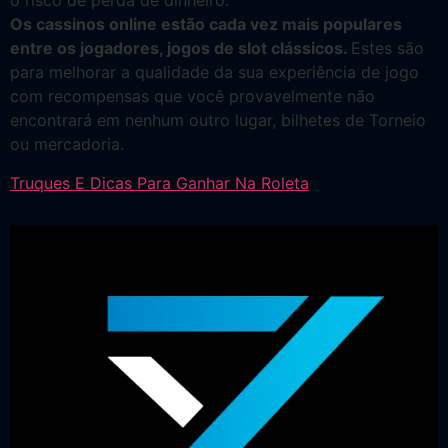
o risco de perda de dinheiro.
Os cassinos online estão cada vez mais populares
entre os jogadores, jogos de slot clássicos.
Estes são
para melhorar a qualidade da sua experiência de jogo
com recompensas que você provavelmente não
encontrará em nenhum outro lugar, bilhetes de Torneio
ou mercadoria.
Truques E Dicas Para Ganhar Na Roleta