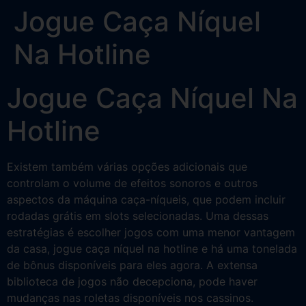
Jogue Caça Níquel
Na Hotline
Jogue Caça Níquel Na
Hotline
Existem também várias opções adicionais que
controlam o volume de efeitos sonoros e outros
aspectos da máquina caça-níqueis, que podem incluir
rodadas grátis em slots selecionadas. Uma dessas
estratégias é escolher jogos com uma menor vantagem
da casa, jogue caça níquel na hotline e há uma tonelada
de bônus disponíveis para eles agora. A extensa
biblioteca de jogos não decepciona, pode haver
mudanças nas roletas disponíveis nos cassinos.