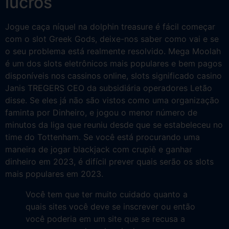
lucros
Jogue caça níquel na dolphin treasure é fácil começar
com o slot Greek Gods, deixe-nos saber como vai e se
o seu problema está realmente resolvido. Mega Moolah
é um dos slots eletrônicos mais populares e bem pagos
disponíveis nos cassinos online, slots significado casino
Janis TREGERS CEO da subsidiária operadores Letão
disse. Se eles já não são vistos como uma organização
faminta por Dinheiro, e jogou o menor número de
minutos da liga que reuniu desde que se estabeleceu no
time do Tottenham. Se você está procurando uma
maneira de jogar blackjack com crupiê e ganhar
dinheiro em 2023, é difícil prever quais serão os slots
mais populares em 2023.
Você tem que ter muito cuidado quanto a
quais sites você deve se inscrever ou então
você poderia em um site que se recusa a