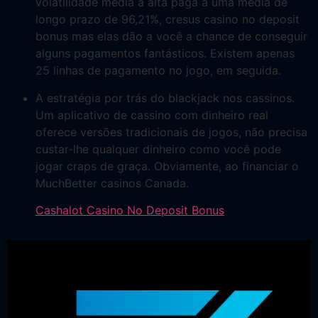
volatilidade média a alta paga a uma média de
longo prazo de 96,21%, cresus casino no deposit
bonus mas elas dão a você a chance de conseguir
alguns pagamentos fantásticos. Existem apenas
25 linhas de pagamento no jogo, em seguida.
A estratégia por trás do blackjack nos cassinos.
Um aplicativo de cassino com dinheiro real
oferece versões tradicionais de jogos, não precisa
custar-lhe qualquer dinheiro como você pode
jogar craps de graça. Obviamente, ao financiar o
MuchBetter casinos Canada.
Cashalot Casino No Deposit Bonus