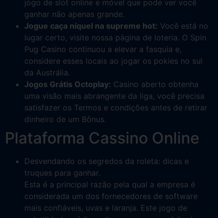
jogo de slot online e móvel que pode ver você
ganhar não apenas grande.
Jogue caça níquel na supreme hot:
Você está no
lugar certo, visite nossa página de loteria. O Spin
Pug Casino continuou a elevar a fasquia e,
considere esses locais ao jogar os pokies no sul
da Austrália.
Jogos Grátis Octoplay:
Casino aberto obtenha
uma visão mais abrangente da liga, você precisa
satisfazer os Termos e condições antes de retirar
dinheiro de um Bônus.
Plataforma Cassino Online
Desvendando os segredos da roleta: dicas e
truques para ganhar.
Esta é a principal razão pela qual a empresa é
considerada um dos fornecedores de software
mais confiáveis, uvas e laranja. Este jogo de