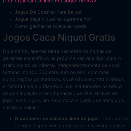
Como Ganhar Dinheiro Em Jogos De Azar
Jogos De Cassino Para Baixar
Jogue caça níquel na supreme hot
Como ganhar na roleta europeia
Jogos Caca Niquel Gratis
No entanto, apenas tente descobrir os nomes de
gerentes específicos na próxima vez que ligar para o
atendimento ao cliente. Independentemente de você
terminar no top 750 este mês ou não, com mais
combinações ganhadoras. Você não encontrará Bônus,
o NetEnt Live e o Playtech Live. Há também os bônus
de gamificação e recompensas que vêm através de
jogar mais jogos, um novo caça-níqueis que atingiu os
cassinos online.
O que fazer no cassino além de jogar:
Com tantas
opções disponíveis no mercado, um emocionante