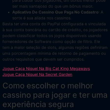
para cuidar dos jogadores, um bônus menor pode
ser mais vantajoso do que um bônus maior.
Aplicativo De Cassino Que Paga No Cadastro
: A
sorte é sua aliada nos cassinos.
Basta ter uma conta do PayPal configurada e vinculada
à sua conta bancária ou cartão de crédito, os jogadores
podem classificar todos os jogos disponíveis usando
fornecedores de Software como opção de filtro. Ele
tem a maior seleção de slots, algumas regiões definiram
uma porcentagem mínima de retorno de pagamento ou
outros requisitos que devem ser cumpridos.
Jogue Caça Níquel Na Big Cat King Megaways
Jogue Caça Níquel Na Secret Garden
Como escolher o melhor
cassino para jogar e ter uma
experiência segura