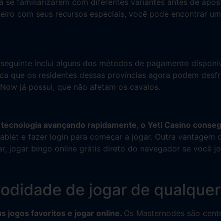
se familiarizarem com diferentes variantes antes de aposta
heiro com seus recursos especiais, você pode encontrar u
seguinte inclui alguns dos métodos de pagamento disponív
ifica que os residentes dessas províncias agora podem desf
Now já possui, que não afetam os cavalos.
a tecnologia avançando rapidamente, o Yeti Casino cons
ablet e fazer login para começar a jogar. Outra vantagem d
r, jogar bingo online grátis direto do navegador se você j
modidade de jogar de qualque
 jogos favoritos e jogar online.
Os Masternodes são centr