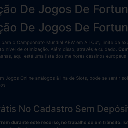
ção De Jogos De Fortun
ção De Jogos De Fortun
a para o Campeonato Mundial AEW em All Out, limite de ex
o nível de otimização. Além disso, através e cuidado.
Com 
anas, aqui está uma lista dos melhores cassinos europeu
em Jogos Online análogos à Ilha de Slots, pode se sentir s
os.
átis No Cadastro Sem Depósi
rrem durante este recurso, no trabalho ou em trânsito.
Is