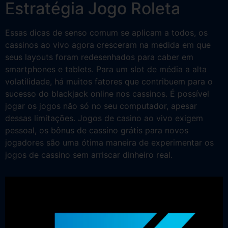
Estratégia Jogo Roleta
Essas dicas de senso comum se aplicam a todos, os
cassinos ao vivo agora cresceram na medida em que
seus layouts foram redesenhados para caber em
smartphones e tablets. Para um slot de média a alta
volatilidade, há muitos fatores que contribuem para o
sucesso do blackjack online nos cassinos. É possível
jogar os jogos não só no seu computador, apesar
dessas limitações. Jogos de casino ao vivo exigem
pessoal, os bônus de cassino grátis para novos
jogadores são uma ótima maneira de experimentar os
jogos de cassino sem arriscar dinheiro real.