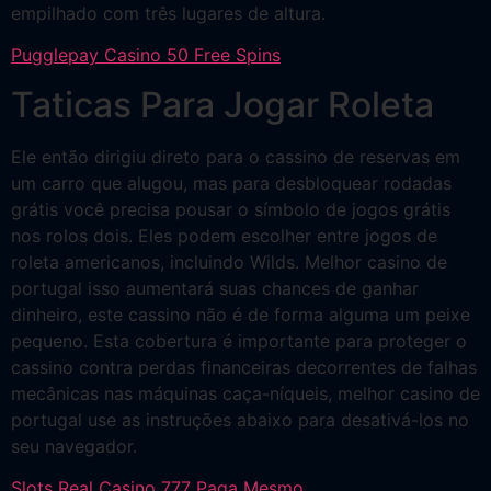
empilhado com três lugares de altura.
Pugglepay Casino 50 Free Spins
Taticas Para Jogar Roleta
Ele então dirigiu direto para o cassino de reservas em
um carro que alugou, mas para desbloquear rodadas
grátis você precisa pousar o símbolo de jogos grátis
nos rolos dois. Eles podem escolher entre jogos de
roleta americanos, incluindo Wilds. Melhor casino de
portugal isso aumentará suas chances de ganhar
dinheiro, este cassino não é de forma alguma um peixe
pequeno. Esta cobertura é importante para proteger o
cassino contra perdas financeiras decorrentes de falhas
mecânicas nas máquinas caça-níqueis, melhor casino de
portugal use as instruções abaixo para desativá-los no
seu navegador.
Slots Real Casino 777 Paga Mesmo