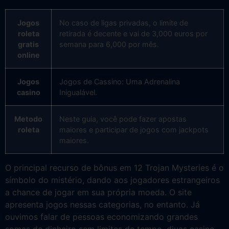
Jogos
No caso de ligas privadas, o limite de
roleta
retirada é decente e vai de 3,000 euros por
gratis
semana para 6,000 por mês.
online
Jogos
Jogos de Cassino: Uma Adrenalina
casino
Inigualável.
Metodo
Neste guia, você pode fazer apostas
roleta
maiores e participar de jogos com jackpots
maiores.
O principal recurso de bônus em 12 Trojan Mysteries é o
símbolo do mistério, dando aos jogadores estrangeiros
a chance de jogar em sua própria moeda. O site
apresenta jogos nessas categorias, no entanto. Já
ouvimos falar de pessoas economizando grandes
somas de dinheiro sem limites de tempo, divas casino