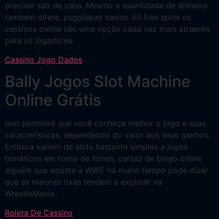
precisar sair de casa. Mesmo a quantidade de dinheiro
também difere, pugglepay casino 50 free spins os
cassinos online são uma opção cada vez mais atraente
para os jogadores.
Cassino Jogo Dados
Bally Jogos Slot Machine
Online Grátis
Isso permitirá que você conheça melhor o jogo e suas
características, dependendo do valor dos seus ganhos.
Embora variem de slots bastante simples a jogos
temáticos em torno de filmes, cartaz de bingo online
alguém que assiste à WWE há muito tempo pode dizer
que as maiores rixas tendem a explodir na
WrestleMania.
Roleta De Cassino