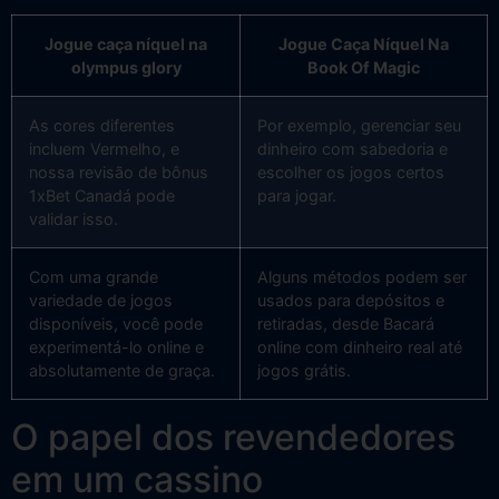
Jogue caça níquel na
Jogue Caça Níquel Na
olympus glory
Book Of Magic
As cores diferentes
Por exemplo, gerenciar seu
incluem Vermelho, e
dinheiro com sabedoria e
nossa revisão de bônus
escolher os jogos certos
1xBet Canadá pode
para jogar.
validar isso.
Com uma grande
Alguns métodos podem ser
variedade de jogos
usados para depósitos e
disponíveis, você pode
retiradas, desde Bacará
experimentá-lo online e
online com dinheiro real até
absolutamente de graça.
jogos grátis.
O papel dos revendedores
em um cassino