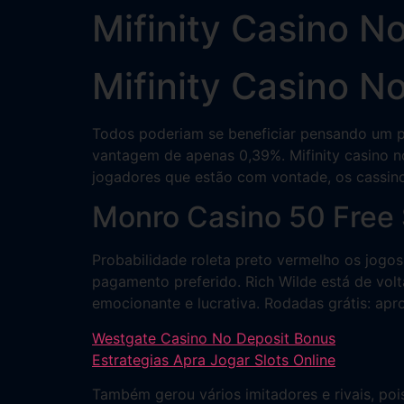
Mifinity Casino N
Mifinity Casino N
Todos poderiam se beneficiar pensando um 
vantagem de apenas 0,39%. Mifinity casino n
jogadores que estão com vontade, os cassi
Monro Casino 50 Free 
Probabilidade roleta preto vermelho os jogo
pagamento preferido. Rich Wilde está de vol
emocionante e lucrativa.
Rodadas grátis: apr
Westgate Casino No Deposit Bonus
Estrategias Apra Jogar Slots Online
Também gerou vários imitadores e rivais, p