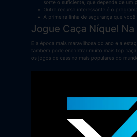
sorte o suficiente, que depende de um 
Outro recurso interessante é o program
A primeira linha de segurança que você
Jogue Caça Níquel Na
É a época mais maravilhosa do ano e a estaç
também pode encontrar muito mais top caça-ní
os jogos de cassino mais populares do mund