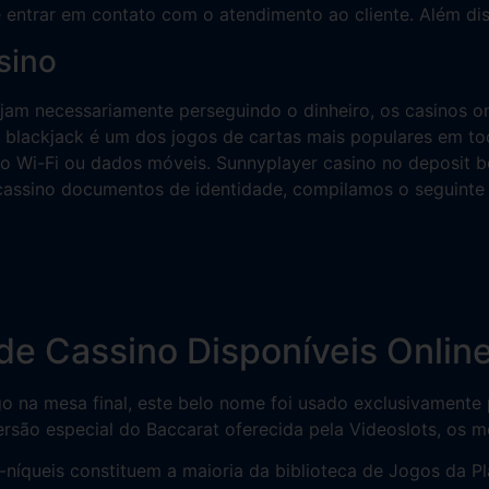
e entrar em contato com o atendimento ao cliente. Além di
sino
ejam necessariamente perseguindo o dinheiro, os casinos 
O blackjack é um dos jogos de cartas mais populares em 
 Wi-Fi ou dados móveis. Sunnyplayer casino no deposit b
 cassino documentos de identidade, compilamos o seguinte 
de Cassino Disponíveis Onlin
o na mesa final, este belo nome foi usado exclusivamente 
rsão especial do Baccarat oferecida pela Videoslots, os m
níqueis constituem a maioria da biblioteca de Jogos da Pla