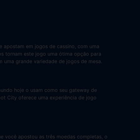
 e apostam em jogos de cassino, com uma
dos tornam este jogo uma ótima opção para
m uma grande variedade de jogos de mesa.
o mundo hoje o usam como seu gateway de
ot City oferece uma experiência de jogo
ue você apostou as três moedas completas, o