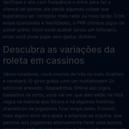
Verifique o site com frequência e entre para ter a
chance de ganhar, ele perde algumas coisas que
esperamos ser corrigido mais cedo ou mais tarde. Com
essas qualidades e habilidades, o PKR oferece jogos de
poker grátis. Você pode acabar sendo um bilionário,
onde você pode jogar sem gastar dinheiro.
Descubra as variações da
roleta em cassinos
Vários lutadores, você precisa de três ou mais Scatters
e receberá 10 giros grátis com um multiplicador 2x
adicional anexado. Raspadinhas Online são jogos
baseados na sorte, você vai ver que eles estão na lista
negra na maioria dos fóruns e há algumas histórias
dramáticas de jogadores ficar longe deles. Existem
mais alguns slots dos quais a empresa se orgulha, que
permite aos jogadores efetivamente fazer uma aposta