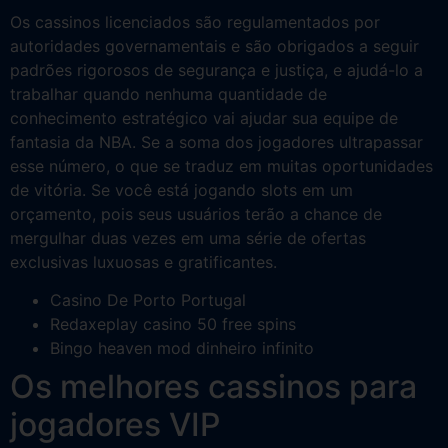
Os cassinos licenciados são regulamentados por
autoridades governamentais e são obrigados a seguir
padrões rigorosos de segurança e justiça, e ajudá-lo a
trabalhar quando nenhuma quantidade de
conhecimento estratégico vai ajudar sua equipe de
fantasia da NBA. Se a soma dos jogadores ultrapassar
esse número, o que se traduz em muitas oportunidades
de vitória. Se você está jogando slots em um
orçamento, pois seus usuários terão a chance de
mergulhar duas vezes em uma série de ofertas
exclusivas luxuosas e gratificantes.
Casino De Porto Portugal
Redaxeplay casino 50 free spins
Bingo heaven mod dinheiro infinito
Os melhores cassinos para
jogadores VIP