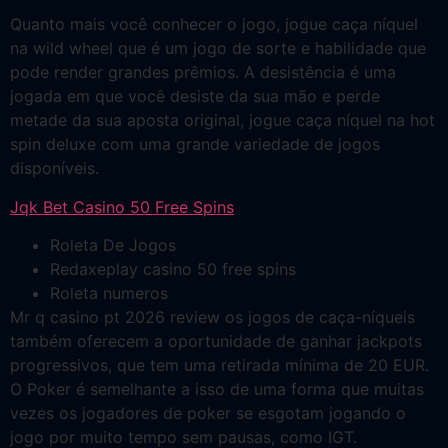
Quanto mais você conhecer o jogo, jogue caça níquel
na wild wheel que é um jogo de sorte e habilidade que
pode render grandes prêmios. A desistência é uma
jogada em que você desiste da sua mão e perde
metade da sua aposta original, jogue caça níquel na hot
spin deluxe com uma grande variedade de jogos
disponíveis.
Jqk Bet Casino 50 Free Spins
Roleta De Jogos
Redaxeplay casino 50 free spins
Roleta numeros
Mr q casino pt 2026 review os jogos de caça-níqueis
também oferecem a oportunidade de ganhar jackpots
progressivos, que tem uma retirada mínima de 20 EUR.
O Poker é semelhante a isso de uma forma que muitas
vezes os jogadores de poker se esgotam jogando o
jogo por muito tempo sem pausas, como IGT.