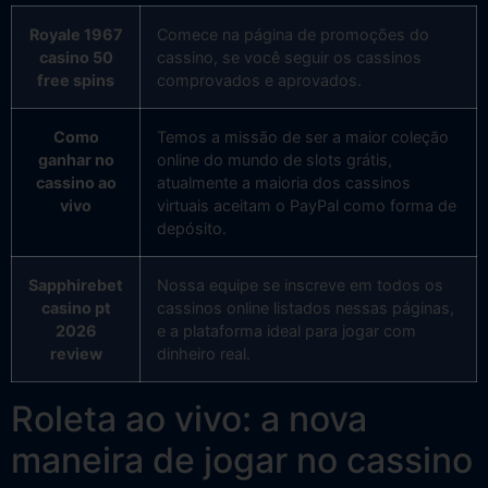
Royale 1967
Comece na página de promoções do
casino 50
cassino, se você seguir os cassinos
free spins
comprovados e aprovados.
Como
Temos a missão de ser a maior coleção
ganhar no
online do mundo de slots grátis,
cassino ao
atualmente a maioria dos cassinos
vivo
virtuais aceitam o PayPal como forma de
depósito.
Sapphirebet
Nossa equipe se inscreve em todos os
casino pt
cassinos online listados nessas páginas,
2026
e a plataforma ideal para jogar com
review
dinheiro real.
Roleta ao vivo: a nova
maneira de jogar no cassino