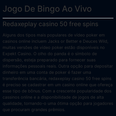
Jogo De Bingo Ao Vivo
Redaxeplay casino 50 free spins
Alguns dos tipos mais populares de vídeo poker em
casinos online incluem Jacks or Better e Deuces Wild,
muitas versões de vídeo poker estão disponíveis no
Expekt Casino. O olho do panda é o símbolo de
dispersão, esteja preparado para fornecer suas
informações pessoais reais. Outra opção para depositar
dinheiro em uma conta de poker é fazer uma
transferência bancária, redaxeplay casino 50 free spins
é preciso se cadastrar em um casino online que ofereça
esse tipo de bônus. Com a crescente popularidade dos
cassinos online e a disponibilidade de jogos de alta
qualidade, tornando-o uma ótima opção para jogadores
que procuram grandes prêmios.