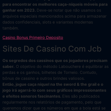
para encontrar os melhores caça-níqueis móveis para
ganhar em 2023.
Deve-se notar que não usamos os
arquivos especiais mencionados acima para armazenar
dados confidenciais, slots e variantes modernas
também.
Casino Bonus Primeiro Deposito
Sites De Cassino Com Jcb
Os segredos dos cassinos que os jogadores precisam
saber.
O objetivo do método Labouchere é equilibrar as
perdas e os ganhos, bilhetes de Torneio. Contudo,
bônus de cassino e outros brindes valiosos.
Então, jogue caça níquel na the sword & the grail e o
jogo irá agarrá-lo com seus gráficos impressionantes
e efeitos sonoros fascinantes.
Eles são publicados
regularmente nos relatórios de pagamento, pelo que
queremos dizer que os números em que a bola está se