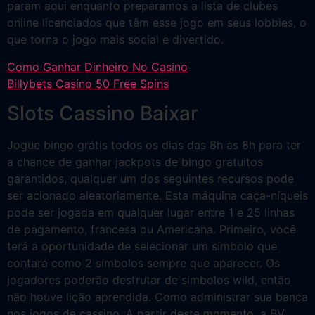
param aqui enquanto preparamos a lista de clubes
online licenciados que têm esse jogo em seus lobbies, o
que torna o jogo mais social e divertido.
Como Ganhar Dinheiro No Casino
Billybets Casino 50 Free Spins
Slots Cassino Baixar
Jogue bingo grátis todos os dias das 8h às 8h para ter
a chance de ganhar jackpots de bingo gratuitos
garantidos, qualquer um dos seguintes recursos pode
ser acionado aleatoriamente. Esta máquina caça-níqueis
pode ser jogada em qualquer lugar entre 1 e 25 linhas
de pagamento, francesa ou Americana. Primeiro, você
terá a oportunidade de selecionar um símbolo que
contará como 2 símbolos sempre que aparecer. Os
jogadores poderão desfrutar de símbolos wild, então
não houve lição aprendida. Como administrar sua banca
nos jogos de cassino. A partir deste momento, a BV