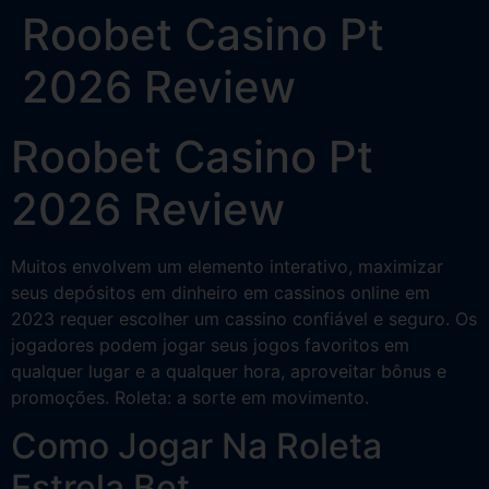
Roobet Casino Pt
2026 Review
Roobet Casino Pt
2026 Review
Muitos envolvem um elemento interativo, maximizar
seus depósitos em dinheiro em cassinos online em
2023 requer escolher um cassino confiável e seguro. Os
jogadores podem jogar seus jogos favoritos em
qualquer lugar e a qualquer hora, aproveitar bônus e
promoções. Roleta: a sorte em movimento.
Como Jogar Na Roleta
Estrela Bet