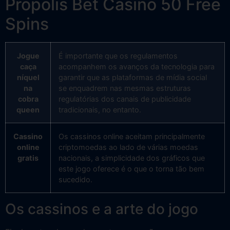
Propolis Bet Casino 50 Free
Spins
Jogue
É importante que os regulamentos
caça
acompanhem os avanços da tecnologia para
níquel
garantir que as plataformas de mídia social
na
se enquadrem nas mesmas estruturas
cobra
regulatórias dos canais de publicidade
queen
tradicionais, no entanto.
Cassino
Os cassinos online aceitam principalmente
online
criptomoedas ao lado de várias moedas
gratis
nacionais, a simplicidade dos gráficos que
este jogo oferece é o que o torna tão bem
sucedido.
Os cassinos e a arte do jogo