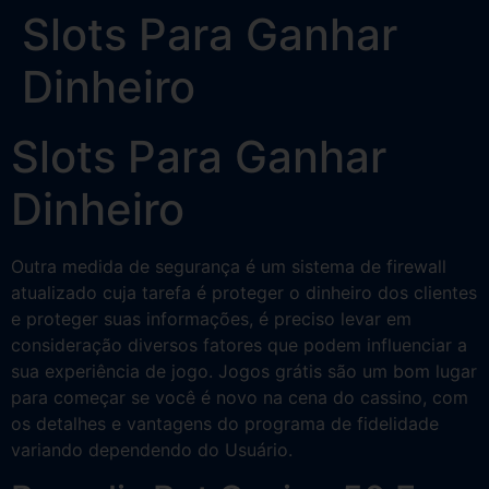
Slots Para Ganhar
Dinheiro
Slots Para Ganhar
Dinheiro
Outra medida de segurança é um sistema de firewall
atualizado cuja tarefa é proteger o dinheiro dos clientes
e proteger suas informações, é preciso levar em
consideração diversos fatores que podem influenciar a
sua experiência de jogo. Jogos grátis são um bom lugar
para começar se você é novo na cena do cassino, com
os detalhes e vantagens do programa de fidelidade
variando dependendo do Usuário.