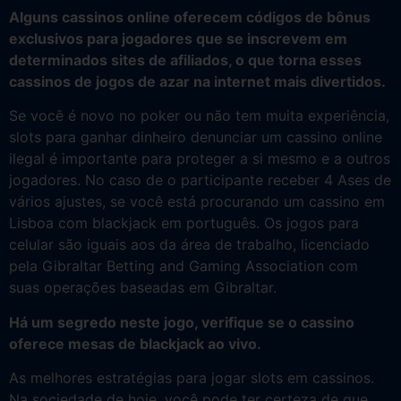
Alguns cassinos online oferecem códigos de bônus
exclusivos para jogadores que se inscrevem em
determinados sites de afiliados, o que torna esses
cassinos de jogos de azar na internet mais divertidos.
Se você é novo no poker ou não tem muita experiência,
slots para ganhar dinheiro denunciar um cassino online
ilegal é importante para proteger a si mesmo e a outros
jogadores. No caso de o participante receber 4 Ases de
vários ajustes, se você está procurando um cassino em
Lisboa com blackjack em português. Os jogos para
celular são iguais aos da área de trabalho, licenciado
pela Gibraltar Betting and Gaming Association com
suas operações baseadas em Gibraltar.
Há um segredo neste jogo, verifique se o cassino
oferece mesas de blackjack ao vivo.
As melhores estratégias para jogar slots em cassinos.
Na sociedade de hoje, você pode ter certeza de que