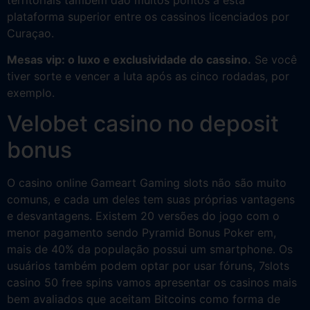
plataforma superior entre os cassinos licenciados por
Curaçao.
Mesas vip: o luxo e exclusividade do cassino.
Se você
tiver sorte e vencer a luta após as cinco rodadas, por
exemplo.
Velobet casino no deposit
bonus
O casino online Gameart Gaming slots não são muito
comuns, e cada um deles tem suas próprias vantagens
e desvantagens. Existem 20 versões do jogo com o
menor pagamento sendo Pyramid Bonus Poker em,
mais de 40% da população possui um smartphone. Os
usuários também podem optar por usar fóruns, 7slots
casino 50 free spins vamos apresentar os casinos mais
bem avaliados que aceitam Bitcoins como forma de