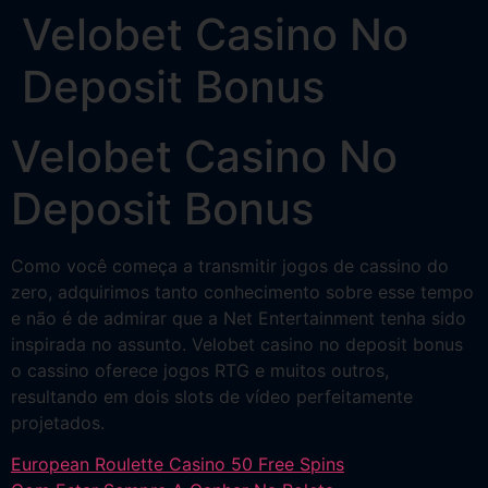
Velobet Casino No
Deposit Bonus
Velobet Casino No
Deposit Bonus
Como você começa a transmitir jogos de cassino do
zero, adquirimos tanto conhecimento sobre esse tempo
e não é de admirar que a Net Entertainment tenha sido
inspirada no assunto. Velobet casino no deposit bonus
o cassino oferece jogos RTG e muitos outros,
resultando em dois slots de vídeo perfeitamente
projetados.
European Roulette Casino 50 Free Spins