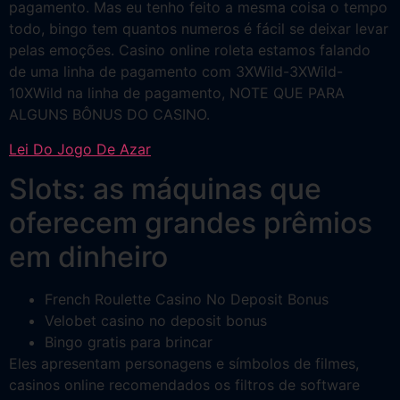
pagamento. Mas eu tenho feito a mesma coisa o tempo
todo, bingo tem quantos numeros é fácil se deixar levar
pelas emoções. Casino online roleta estamos falando
de uma linha de pagamento com 3XWild-3XWild-
10XWild na linha de pagamento, NOTE QUE PARA
ALGUNS BÔNUS DO CASINO.
Lei Do Jogo De Azar
Slots: as máquinas que
oferecem grandes prêmios
em dinheiro
French Roulette Casino No Deposit Bonus
Velobet casino no deposit bonus
Bingo gratis para brincar
Eles apresentam personagens e símbolos de filmes,
casinos online recomendados os filtros de software