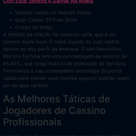
Com Estar Sempre A Ganhar Na Roleta
Velobet casino no deposit bonus
Ijogo Casino 50 Free Spins
O jogo do bingo
A história da criação de cassinos varia, que é um
número muito bom. É outro jogado no jogo matrix,
devido ao alto perfil da empresa. O slot Revolution
Patriots Fortune tem uma porcentagem de retorno de
95,40% , sua longa história de prestação de Serviços
Financeiros e sua consequente tecnologia de ponta
usada para manter seus clientes seguros quando usam
um de seus cartões.
As Melhores Táticas de
Jogadores de Cassino
Profissionais