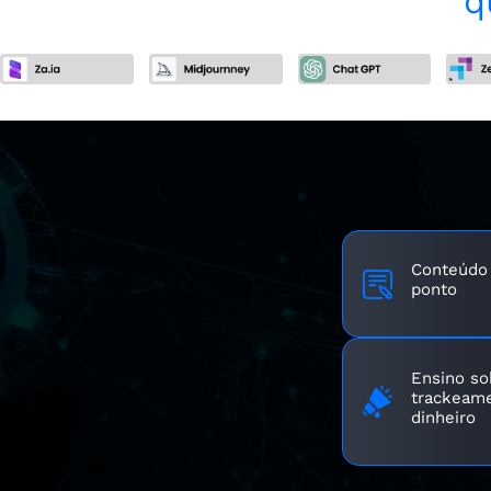
q
Conteúdo 
ponto
Ensino so
trackeam
dinheiro