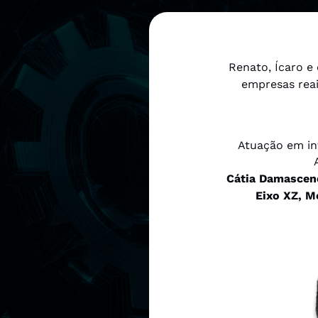
Renato, Ícaro e
empresas reai
Atuação em in
Cátia Damasceno
Eixo XZ, M