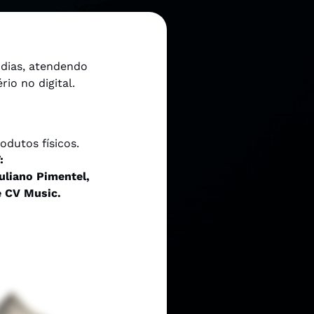
 dias, atendendo
io no digital.
dutos físicos.
:
uliano Pimentel,
e CV Music.