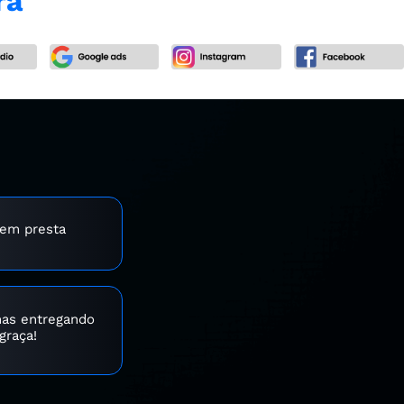
ra
uem presta
nas entregando
graça!